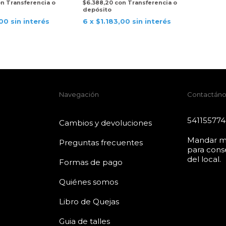
on
Transferencia o
$6.388,20
con
Transferencia o
depósito
,00
sin interés
6
x
$1.183,00
sin interés
Navegación
Contactáno
54115577
Cambios y devoluciones
Mandar m
Preguntas frecuentes
para conse
del local.
Formas de pago
Quiénes somos
Libro de Quejas
Guia de talles