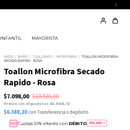
INFANTIL
MAYORISTA
INICIO
/
BAÑO
/
TOALLONES
/
MICROFIBRA
/
TOALLON MICROFIBRA
SECADO RAPIDO - ROSA
Toallon Microfibra Secado
Rapido - Rosa
$7.098,00
$10.920,00
Precio sin impuestos
$5.866,12
$6.388,20
con
Transferencia o depósito
Cuotas SIN interés con
DÉBITO