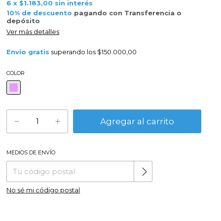
6
x
$1.183,00
sin interés
10% de descuento
pagando con Transferencia o
depósito
Ver más detalles
Envío gratis
superando los
$150.000,00
COLOR
MEDIOS DE ENVÍO
Cambiar CP
Entregas para el CP:
No sé mi código postal