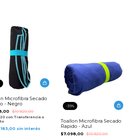
on Microfibra Secado
o - Negro
-
35
%
8,00
$10.920,00
,20
con
Transferencia o
Toallon Microfibra Secado
to
Rapido - Azul
.183,00
sin interés
$7.098,00
$10.920,00