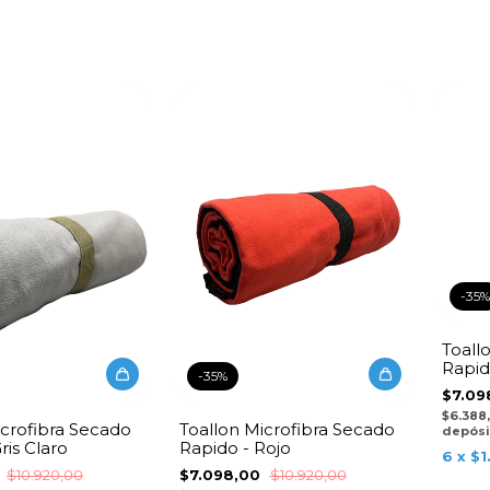
-
35
%
Toall
Rapid
-
35
%
$7.09
$6.388
icrofibra Secado
Toallon Microfibra Secado
depósi
ris Claro
Rapido - Rojo
6
x
$1
0
$10.920,00
$7.098,00
$10.920,00