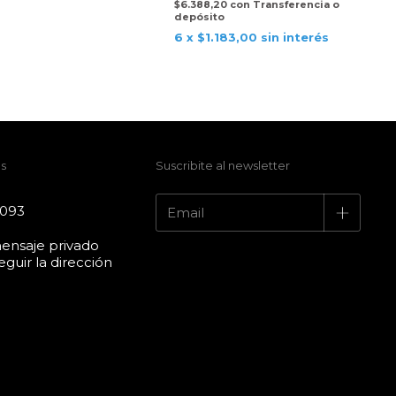
$6.388,20
con
Transferencia o
depósito
6
x
$1.183,00
sin interés
s
Suscribite al newsletter
4093
ensaje privado
guir la dirección