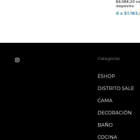
$6.388,20
c
depósito
6
x
$1.183
Categorías
ESHOP
DISTRITO SALE
CAMA
DECORACIÓN
BAÑO
COCINA