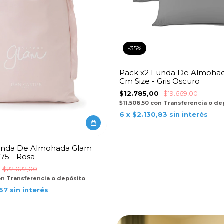
-
35
%
Pack x2 Funda De Almohad
Cm Size - Gris Oscuro
$12.785,00
$19.669,00
$11.506,50
con
Transferencia o de
6
x
$2.130,83
sin interés
unda De Almohada Glam
 75 - Rosa
$22.022,00
on
Transferencia o depósito
67
sin interés