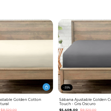
-
35
%
ustable Golden Cotton
Sábana Ajustable Golden C
tural
Touch - Gris Oscuro
$8.320,00
$5.408,00
$8.320,00