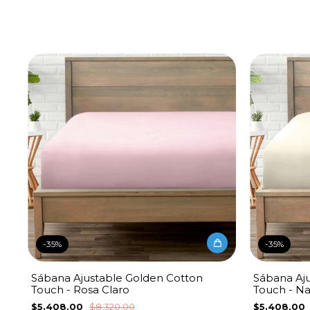
-
35
%
-
35
%
Sábana Ajustable Golden Cotton
Sábana Aj
Touch - Rosa Claro
Touch - Na
$5.408,00
$8.320,00
$5.408,00