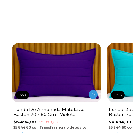
-
35
%
-
35
%
Funda De Almohada Matelasse
Funda De 
Bastón 70 x 50 Cm - Violeta
Bastón 70 
$6.494,00
$9.990,00
$6.494,00
$5.844,60
con
Transferencia o depósito
$5.844,60
co