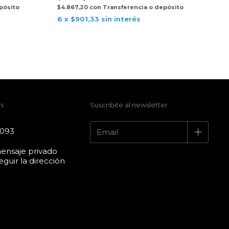
pósito
$4.867,20
con
Transferencia o depósito
6
x
$901,33
sin interés
s
Suscribite al newsletter
4093
ensaje privado
guir la dirección