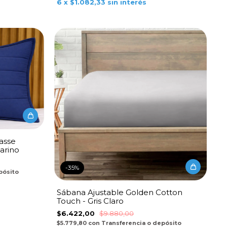
6
x
$1.082,33
sin interés
asse
arino
-
35
%
pósito
Sábana Ajustable Golden Cotton
Touch - Gris Claro
$6.422,00
$9.880,00
$5.779,80
con
Transferencia o depósito