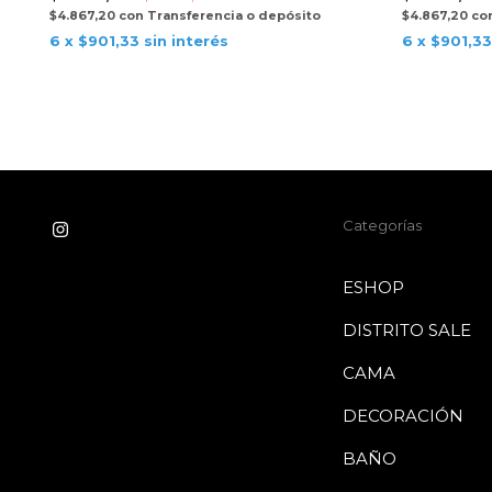
$4.867,20
con
Transferencia o depósito
$4.867,20
co
6
x
$901,33
sin interés
6
x
$901,33
Categorías
ESHOP
DISTRITO SALE
CAMA
DECORACIÓN
BAÑO