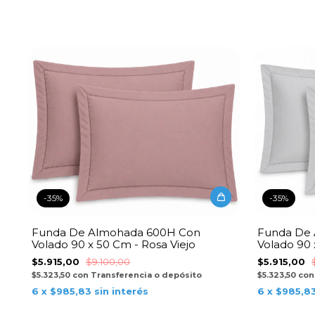
-
35
%
-
35
%
Funda De Almohada 600H Con
Funda De
Volado 90 x 50 Cm - Rosa Viejo
Volado 90 
$5.915,00
$9.100,00
$5.915,00
$5.323,50
con
Transferencia o depósito
$5.323,50
con
6
x
$985,83
sin interés
6
x
$985,8