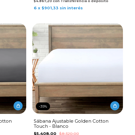
$4.867,20
con
Transferencia o depósito
6
x
$901,33
sin interés
-
35
%
otton
Sábana Ajustable Golden Cotton
Touch - Blanco
$5.408,00
$8.320,00