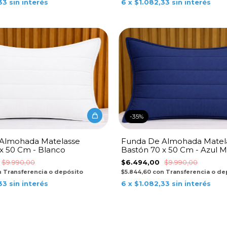
33
sin interés
6
x
$1.082,33
sin interés
-
35
%
Almohada Matelasse
Funda De Almohada Matel
x 50 Cm - Blanco
Bastón 70 x 50 Cm - Azul M
$9.990,00
$6.494,00
$9.990,00
n
Transferencia o depósito
$5.844,60
con
Transferencia o de
33
sin interés
6
x
$1.082,33
sin interés