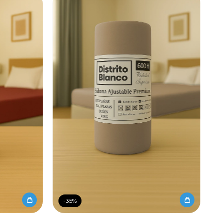
-
35
%