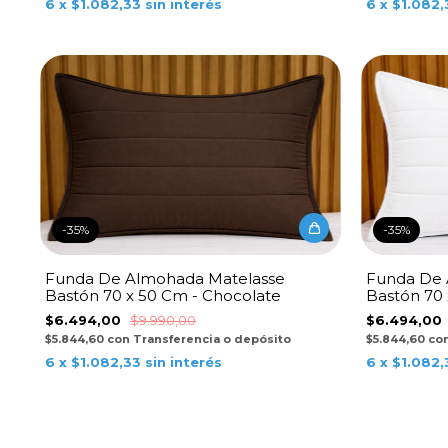
6
x
$1.082,33
sin interés
6
x
$1.082,
-
35
%
-
35
%
Funda De Almohada Matelasse
Funda De 
Bastón 70 x 50 Cm - Chocolate
Bastón 70 
$6.494,00
$9.990,00
$6.494,00
$5.844,60
con
Transferencia o depósito
$5.844,60
co
6
x
$1.082,33
sin interés
6
x
$1.082,