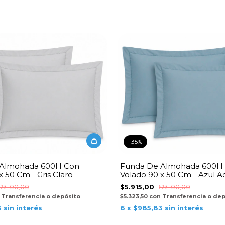
-
35
%
 Almohada 600H Con
Funda De Almohada 600H
x 50 Cm - Gris Claro
Volado 90 x 50 Cm - Azul A
$9.100,00
$5.915,00
$9.100,00
Transferencia o depósito
$5.323,50
con
Transferencia o de
3
sin interés
6
x
$985,83
sin interés