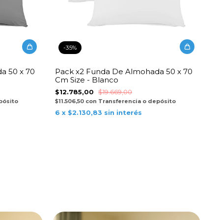
-
35
%
a 50 x 70
Pack x2 Funda De Almohada 50 x 70
Cm Size - Blanco
$12.785,00
$19.669,00
pósito
$11.506,50
con
Transferencia o depósito
6
x
$2.130,83
sin interés