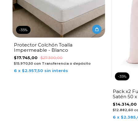
-
35
%
Protector Colchón Toalla
Impermeable - Blanco
$17.745,00
$27.300,00
$15.970,50
con
Transferencia o depósito
6
x
$2.957,50
sin interés
-
35
%
Pack x2 F
Satén 50 x
$14.314,00
$12.882,60
c
6
x
$2.385,