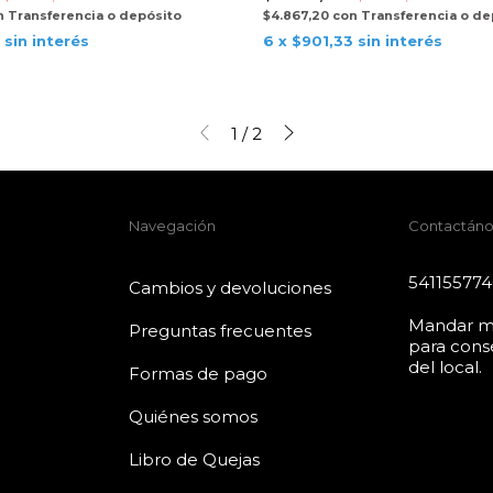
n
Transferencia o depósito
$4.867,20
con
Transferencia o de
sin interés
6
x
$901,33
sin interés
1
/
2
Navegación
Contactáno
54115577
Cambios y devoluciones
Mandar m
Preguntas frecuentes
para conse
del local.
Formas de pago
Quiénes somos
Libro de Quejas