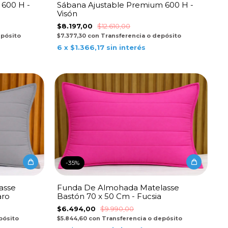
 600 H -
Sábana Ajustable Premium 600 H -
Visón
$8.197,00
$12.610,00
epósito
$7.377,30
con
Transferencia o depósito
6
x
$1.366,17
sin interés
-
35
%
asse
Funda De Almohada Matelasse
aro
Bastón 70 x 50 Cm - Fucsia
$6.494,00
$9.990,00
pósito
$5.844,60
con
Transferencia o depósito