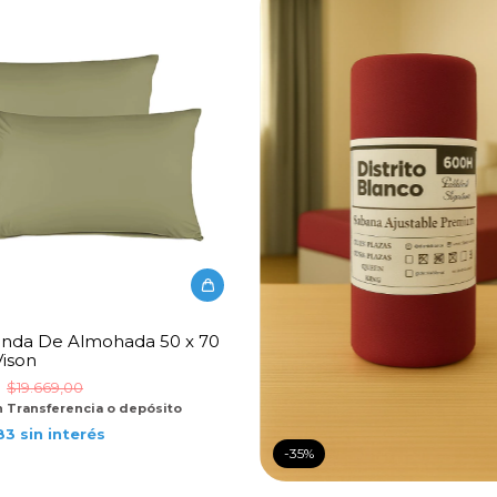
unda De Almohada 50 x 70
Vison
0
$19.669,00
n
Transferencia o depósito
83
sin interés
-
35
%