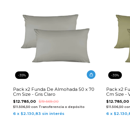
-
35
%
-
35
%
Pack x2 Funda De Almohada 50 x 70
Pack x2 F
Cm Size - Gris Claro
Cm Size - 
$12.785,00
$19.669,00
$12.785,0
$11.506,50
con
Transferencia o depósito
$11.506,50
co
6
x
$2.130,83
sin interés
6
x
$2.130,