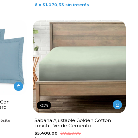
6
x
$1.070,33
sin interés
 Con
-
35
%
ero
Sábana Ajustable Golden Cotton
pósito
Touch - Verde Cemento
$5.408,00
$8.320,00