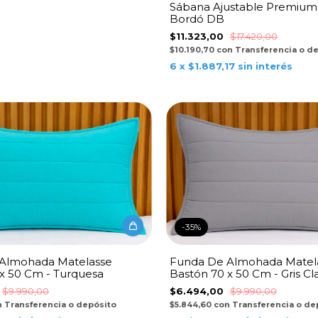
Sábana Ajustable Premium
Bordó DB
$11.323,00
$17.420,00
$10.190,70
con
Transferencia o d
6
x
$1.887,17
sin interés
-
35
%
Almohada Matelasse
Funda De Almohada Matel
x 50 Cm - Turquesa
Bastón 70 x 50 Cm - Gris Cl
$9.990,00
$6.494,00
$9.990,00
n
Transferencia o depósito
$5.844,60
con
Transferencia o de