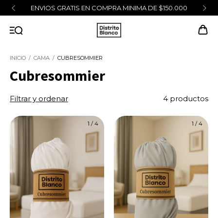
ENVIOS GRATIS EN COMPRA MINIMA DE $150.000
INICIO
/
CAMA
/
CUBRESOMMIER
Cubresommier
Filtrar y ordenar
4 productos
1
/
4
1
/
4