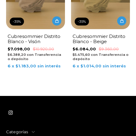
-
35
%
-
35
%
Cubresommier Distrito
Cubresommier Distrito
Blanco - Visón
Blanco - Beige
$7.098,00
$10.920,00
$6.084,00
$9.360,00
$6.388,20
con
Transferencia
$5.475,60
con
Transferencia o
o depósito
depósito
6
x
$1.183,00
sin interés
6
x
$1.014,00
sin interés
Categorías