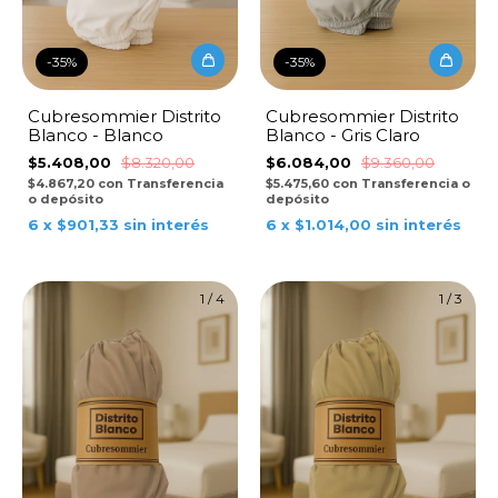
-
35
%
-
35
%
Cubresommier Distrito
Cubresommier Distrito
Blanco - Blanco
Blanco - Gris Claro
$5.408,00
$8.320,00
$6.084,00
$9.360,00
$4.867,20
con
Transferencia
$5.475,60
con
Transferencia o
o depósito
depósito
6
x
$901,33
sin interés
6
x
$1.014,00
sin interés
1
/
4
1
/
3