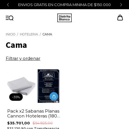
ENVIOS GRATIS EN COMPRA MINIMA DE $150.000
INICIO
/
HOTELERIA
/
CAMA
Cama
Filtrar y ordenar
1
/
4
-
35
%
Pack x2 Sabanas Planas
Cannon Hoteleras (180
Hilos) - Blanco
$35.701,00
$54.925,00
$32.130,90
con
Transferencia