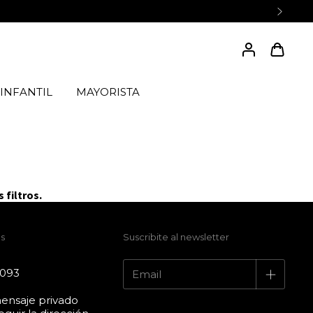
INFANTIL
MAYORISTA
 filtros.
s
Suscribite al newsletter
4093
ensaje privado