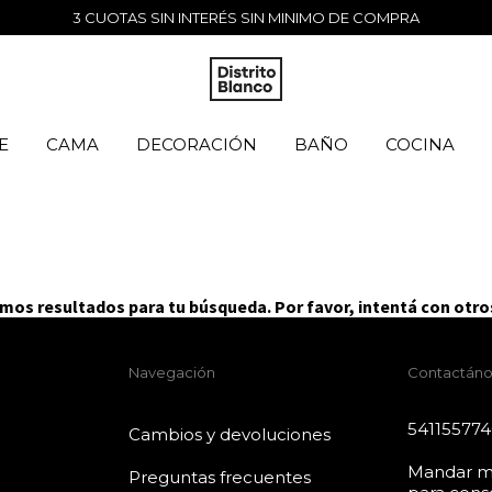
3 CUOTAS SIN INTERÉS SIN MINIMO DE COMPRA
E
CAMA
DECORACIÓN
BAÑO
COCINA
os resultados para tu búsqueda. Por favor, intentá con otros
Navegación
Contactáno
54115577
Cambios y devoluciones
Mandar m
Preguntas frecuentes