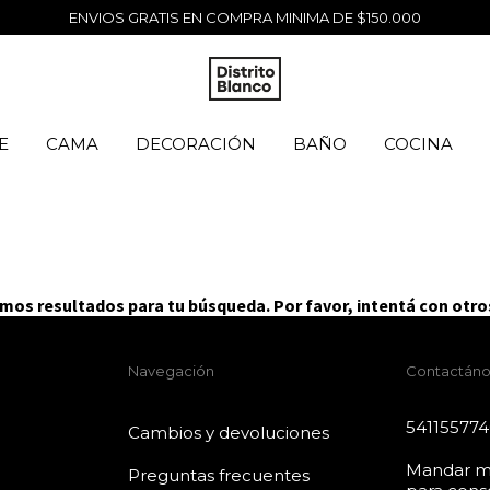
ENVIOS GRATIS EN COMPRA MINIMA DE $150.000
E
CAMA
DECORACIÓN
BAÑO
COCINA
os resultados para tu búsqueda. Por favor, intentá con otros
Navegación
Contactáno
54115577
Cambios y devoluciones
Mandar m
Preguntas frecuentes