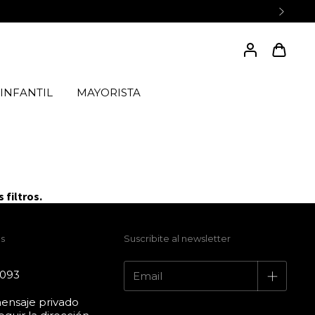
INFANTIL
MAYORISTA
 filtros.
s
Suscribite al newsletter
4093
ensaje privado