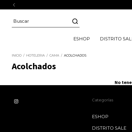
ESHOP
DISTRITO SAL
INICIO
/
HOTELERIA
/
CAMA
/
ACOLCHADOS
Acolchados
No tenem
Categorías
ESHOP
DISTRITO SALE