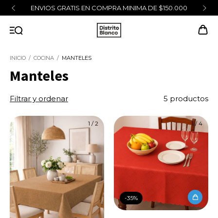
ENVIOS GRATIS EN COMPRA MINIMA DE $150.000
INICIO
/
COCINA
/
MANTELES
Manteles
Filtrar y ordenar
5 productos
1
/
2
1
/
4
-
35
%