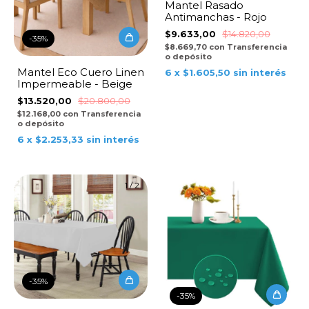
Mantel Rasado
Antimanchas - Rojo
$9.633,00
$14.820,00
-
35
%
$8.669,70
con
Transferencia
o depósito
Mantel Eco Cuero Linen
6
x
$1.605,50
sin interés
Impermeable - Beige
$13.520,00
$20.800,00
$12.168,00
con
Transferencia
o depósito
6
x
$2.253,33
sin interés
1
/
2
-
35
%
-
35
%