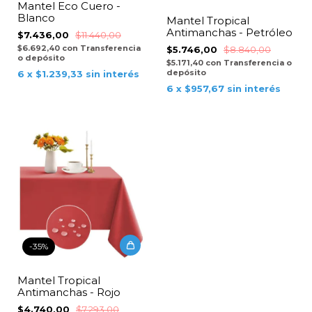
Mantel Eco Cuero -
Blanco
Mantel Tropical
Antimanchas - Petróleo
$7.436,00
$11.440,00
$6.692,40
con
Transferencia
$5.746,00
$8.840,00
o depósito
$5.171,40
con
Transferencia o
depósito
6
x
$1.239,33
sin interés
6
x
$957,67
sin interés
-
35
%
Mantel Tropical
Antimanchas - Rojo
$4.740,00
$7.293,00