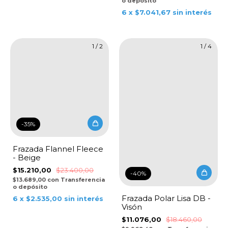
o depósito
6
x
$7.041,67
sin interés
1
/
2
1
/
4
-
35
%
Frazada Flannel Fleece
- Beige
$15.210,00
$23.400,00
-
40
%
$13.689,00
con
Transferencia
o depósito
Frazada Polar Lisa DB -
6
x
$2.535,00
sin interés
Visón
$11.076,00
$18.460,00