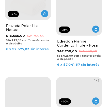
-
35
%
Frazada Polar Lisa -
Natural
-
35
%
$16.055,00
$24.700,00
$14.449,50
con
Transferencia
Edredon Flannel
o depósito
Corderito Triple - Rosa
Viejo
6
x
$2.675,83
sin interés
$42.250,00
$65.000,00
$38.025,00
con
Transferencia
o depósito
6
x
$7.041,67
sin interés
1
/
2
-
40
%