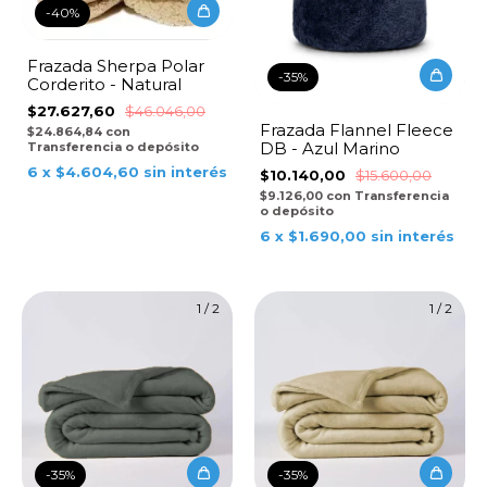
-
40
%
Frazada Sherpa Polar
-
35
%
Corderito - Natural
$27.627,60
$46.046,00
Frazada Flannel Fleece
$24.864,84
con
DB - Azul Marino
Transferencia o depósito
6
x
$4.604,60
sin interés
$10.140,00
$15.600,00
$9.126,00
con
Transferencia
o depósito
6
x
$1.690,00
sin interés
1
/
2
1
/
2
-
35
%
-
35
%