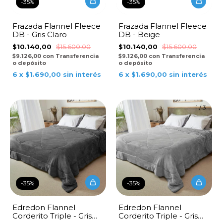
-
35
%
-
35
%
Frazada Flannel Fleece
Frazada Flannel Fleece
DB - Gris Claro
DB - Beige
$10.140,00
$15.600,00
$10.140,00
$15.600,00
$9.126,00
con
Transferencia
$9.126,00
con
Transferencia
o depósito
o depósito
6
x
$1.690,00
sin interés
6
x
$1.690,00
sin interés
1
/
3
-
35
%
-
35
%
Edredon Flannel
Edredon Flannel
Corderito Triple - Gris
Corderito Triple - Gris