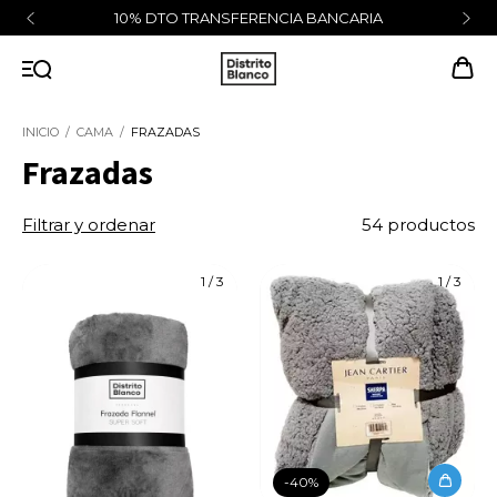
10% DTO TRANSFERENCIA BANCARIA
INICIO
/
CAMA
/
FRAZADAS
Frazadas
Filtrar y ordenar
54 productos
1
/
3
1
/
3
-
40
%