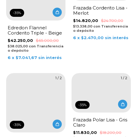
Frazada Corderito Lisa -
Merlot
-
35
%
$14.820,00
$24.700,00
$13.338,00
con
Transferencia
Edredon Flannel
o depósito
Corderito Triple - Beige
6
x
$2.470,00
sin interés
$42.250,00
$65.000,00
$38.025,00
con
Transferencia
o depósito
6
x
$7.041,67
sin interés
1
/
2
1
/
2
-
35
%
Frazada Polar Lisa - Gris
Claro
-
35
%
$11.830,00
$18.200,00