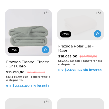
1
/
2
1
/
3
-
35
%
Frazada Polar Lisa -
Rose
-
35
%
$16.055,00
$24.700,00
$14.449,50
con
Transferencia
Frazada Flannel Fleece
o depósito
- Gris Claro
6
x
$2.675,83
sin interés
$15.210,00
$23.400,00
$13.689,00
con
Transferencia
o depósito
6
x
$2.535,00
sin interés
1
/
2