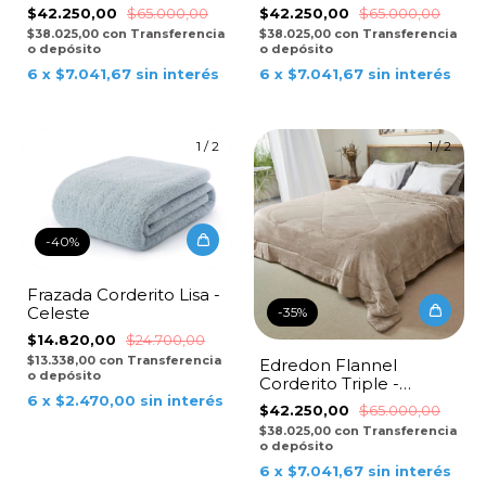
Topo
Perla
$42.250,00
$65.000,00
$42.250,00
$65.000,00
$38.025,00
con
Transferencia
$38.025,00
con
Transferencia
o depósito
o depósito
6
x
$7.041,67
sin interés
6
x
$7.041,67
sin interés
1
/
2
1
/
2
-
40
%
Frazada Corderito Lisa -
Celeste
-
35
%
$14.820,00
$24.700,00
$13.338,00
con
Transferencia
Edredon Flannel
o depósito
Corderito Triple -
Natural
6
x
$2.470,00
sin interés
$42.250,00
$65.000,00
$38.025,00
con
Transferencia
o depósito
6
x
$7.041,67
sin interés