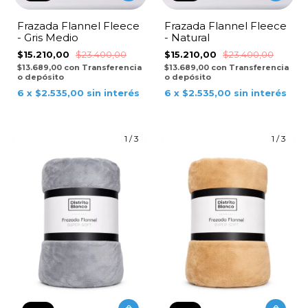
Frazada Flannel Fleece
Frazada Flannel Fleece
- Gris Medio
- Natural
$15.210,00
$23.400,00
$15.210,00
$23.400,00
$13.689,00
con
Transferencia
$13.689,00
con
Transferencia
o depósito
o depósito
6
x
$2.535,00
sin interés
6
x
$2.535,00
sin interés
1
/
3
1
/
3