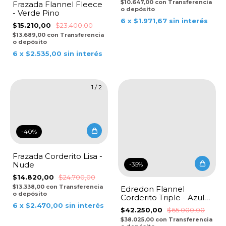
$10.647,00
con
Transferencia
Frazada Flannel Fleece
o depósito
- Verde Pino
6
x
$1.971,67
sin interés
$15.210,00
$23.400,00
$13.689,00
con
Transferencia
o depósito
6
x
$2.535,00
sin interés
1
/
2
-
40
%
Frazada Corderito Lisa -
Nude
-
35
%
$14.820,00
$24.700,00
$13.338,00
con
Transferencia
Edredon Flannel
o depósito
Corderito Triple - Azul
Marino
6
x
$2.470,00
sin interés
$42.250,00
$65.000,00
$38.025,00
con
Transferencia