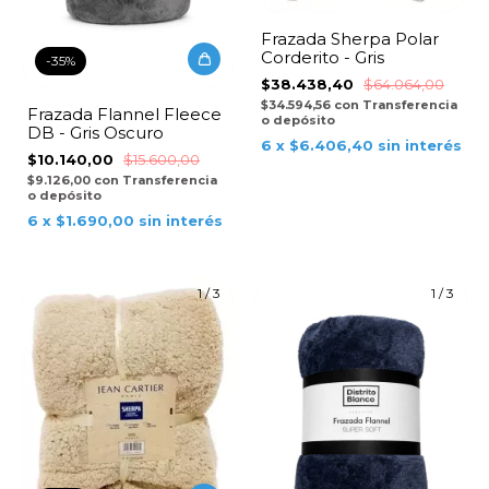
Frazada Sherpa Polar
Corderito - Gris
-
35
%
$38.438,40
$64.064,00
$34.594,56
con
Transferencia
Frazada Flannel Fleece
o depósito
DB - Gris Oscuro
6
x
$6.406,40
sin interés
$10.140,00
$15.600,00
$9.126,00
con
Transferencia
o depósito
6
x
$1.690,00
sin interés
1
/
3
1
/
3