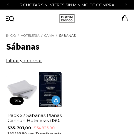
3 CUOTAS SIN INTERÉS SIN MINIMO DE COMPRA
INICIO
/
HOTELERIA
/
CAMA
/
SÁBANAS
Sábanas
Filtrar y ordenar
1
/
4
-
35
%
Pack x2 Sabanas Planas
Cannon Hoteleras (180
Hilos) - Blanco
$35.701,00
$54.925,00
$32.130,90
con
Transferencia