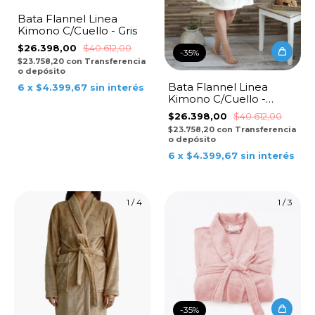
Bata Flannel Linea
Kimono C/Cuello - Gris
$26.398,00
$40.612,00
-
35
%
$23.758,20
con
Transferencia
o depósito
Bata Flannel Linea
6
x
$4.399,67
sin interés
Kimono C/Cuello -
Natural
$26.398,00
$40.612,00
$23.758,20
con
Transferencia
o depósito
6
x
$4.399,67
sin interés
1
/
4
1
/
3
-
35
%