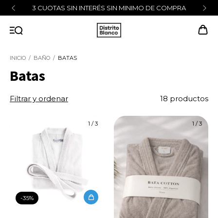
3 CUOTAS SIN INTERÉS SIN MINIMO DE COMPRA
INICIO
/
BAÑO
/
BATAS
Batas
Filtrar y ordenar
18 productos
1
/
3
1
/
3
-
35
%