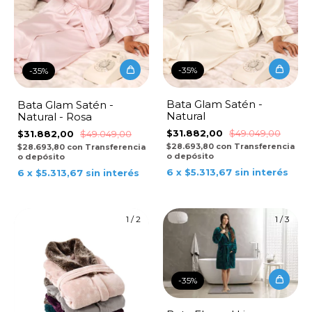
-
35
%
-
35
%
Bata Glam Satén -
Bata Glam Satén -
Natural
Natural - Rosa
$31.882,00
$49.049,00
$31.882,00
$49.049,00
$28.693,80
con
Transferencia
$28.693,80
con
Transferencia
o depósito
o depósito
6
x
$5.313,67
sin interés
6
x
$5.313,67
sin interés
1
/
2
1
/
3
-
35
%