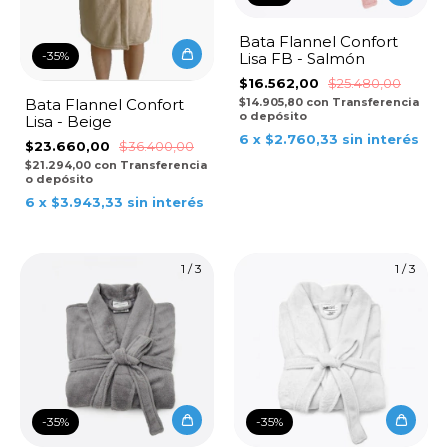
Bata Flannel Confort
-
35
%
Lisa FB - Salmón
$16.562,00
$25.480,00
Bata Flannel Confort
$14.905,80
con
Transferencia
o depósito
Lisa - Beige
6
x
$2.760,33
sin interés
$23.660,00
$36.400,00
$21.294,00
con
Transferencia
o depósito
6
x
$3.943,33
sin interés
1
/
3
1
/
3
-
35
%
-
35
%