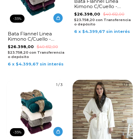
Bata Flannel Linea
Kimono C/Cuello -
Petroleo
$26.398,00
$40.612,00
-
35
%
$23.758,20
con
Transferencia
o depósito
6
x
$4.399,67
sin interés
Bata Flannel Linea
Kimono C/Cuello -
Nude
$26.398,00
$40.612,00
$23.758,20
con
Transferencia
o depósito
6
x
$4.399,67
sin interés
1
/
3
1
/
3
-
35
%