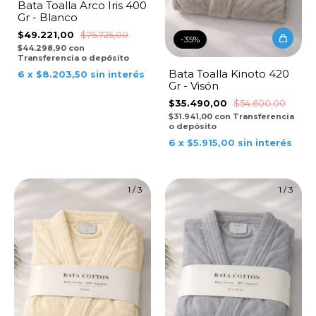
Bata Toalla Arco Iris 400
Gr - Blanco
$49.221,00
$75.725,00
-
35
%
$44.298,90
con
Transferencia o depósito
Bata Toalla Kinoto 420
6
x
$8.203,50
sin interés
Gr - Visón
$35.490,00
$54.600,00
$31.941,00
con
Transferencia
o depósito
6
x
$5.915,00
sin interés
1
/
3
1
/
3