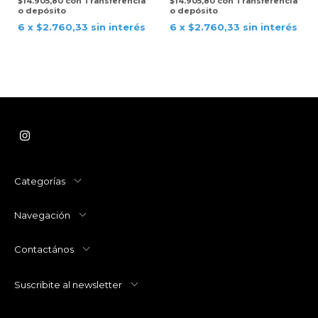
$14.905,80
con
Transferencia
$14.905,80
con
Transferencia
o depósito
o depósito
6
x
$2.760,33
sin interés
6
x
$2.760,33
sin interés
Categorías
Navegación
Contactános
Suscribite al newsletter