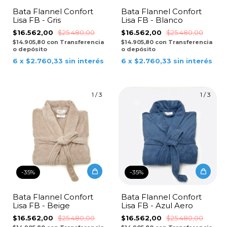
Bata Flannel Confort
Bata Flannel Confort
Lisa FB - Gris
Lisa FB - Blanco
$16.562,00
$25.480,00
$16.562,00
$25.480,00
$14.905,80
con
Transferencia
$14.905,80
con
Transferencia
o depósito
o depósito
6
x
$2.760,33
sin interés
6
x
$2.760,33
sin interés
1
/
3
1
/
3
-
35
%
-
35
%
Bata Flannel Confort
Bata Flannel Confort
Lisa FB - Beige
Lisa FB - Azul Aero
$16.562,00
$25.480,00
$16.562,00
$25.480,00