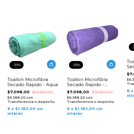
-
Toa
-
35
%
-
35
%
Se
$7
Toallon Microfibra
Toallon Microfibra
$6.
Secado Rapido - Aqua
Secado Rapido -
Tra
Violeta
6
$7.098,00
$10.920,00
$7.098,00
$10.920,00
int
$6.388,20
con
$6.388,20
con
Transferencia o depósito
Transferencia o depósito
6
x
$1.183,00
sin
6
x
$1.183,00
sin
interés
interés