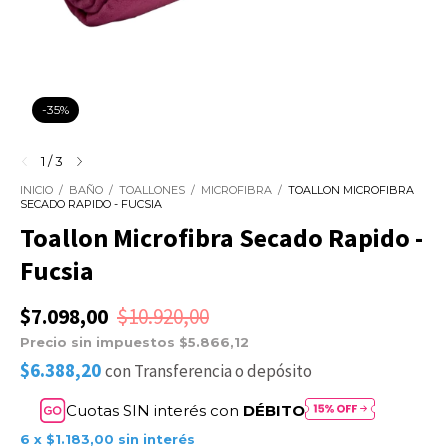
-
35
%
1
/
3
INICIO
/
BAÑO
/
TOALLONES
/
MICROFIBRA
/
TOALLON MICROFIBRA
SECADO RAPIDO - FUCSIA
Toallon Microfibra Secado Rapido -
Fucsia
$7.098,00
$10.920,00
Precio sin impuestos
$5.866,12
$6.388,20
con
Transferencia o depósito
Cuotas SIN interés con
DÉBITO
6
x
$1.183,00
sin interés