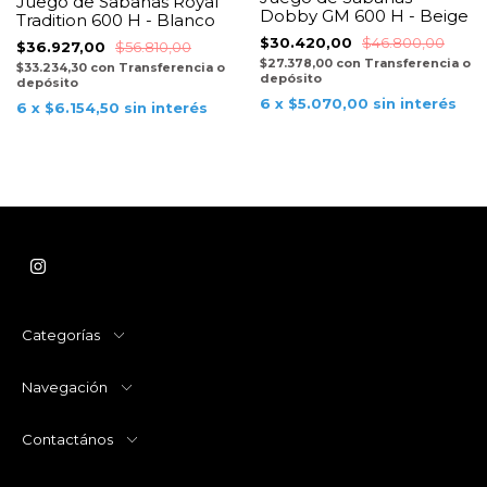
Juego de Sabanas Royal
Dobby GM 600 H - Beige
Tradition 600 H - Blanco
$30.420,00
$46.800,00
$36.927,00
$56.810,00
$27.378,00
con
Transferencia o
$33.234,30
con
Transferencia o
depósito
depósito
6
x
$5.070,00
sin interés
6
x
$6.154,50
sin interés
Categorías
Navegación
Contactános