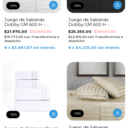
-
35
%
-
35
%
Juego de Sabanas
Juego de Sabanas
Dobby GM 600 H -
Dobby GM 600 H -
Blanco
Negro
$21.970,00
$33.800,00
$25.350,00
$39.000,00
$19.773,00
con
Transferencia o
$22.815,00
con
Transferencia o
depósito
depósito
6
x
$3.661,67
sin interés
6
x
$4.225,00
sin interés
-
35
%
-
35
%
Juego de Sabanas