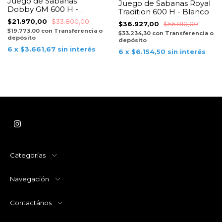
Juego de Sabanas
Juego de Sabanas Royal
Dobby GM 600 H -
Tradition 600 H - Blanco
Blanco
$21.970,00
$33.800,00
$36.927,00
$56.810,00
$19.773,00
con
Transferencia o
$33.234,30
con
Transferencia o
depósito
depósito
6
x
$3.661,67
sin interés
6
x
$6.154,50
sin interés
Categorías
Navegación
Contactános