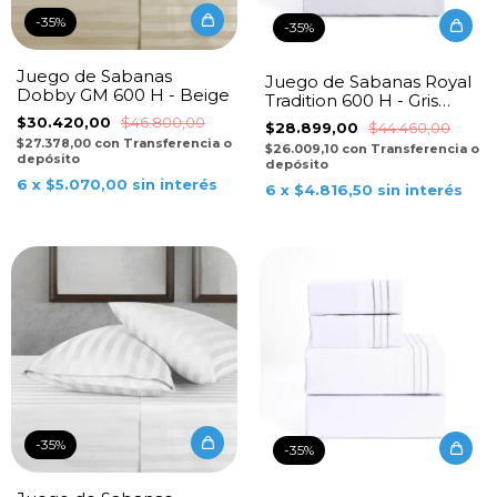
-
35
%
-
35
%
Juego de Sabanas
Juego de Sabanas Royal
Dobby GM 600 H - Beige
Tradition 600 H - Gris
Claro
$30.420,00
$46.800,00
$28.899,00
$44.460,00
$27.378,00
con
Transferencia o
$26.009,10
con
Transferencia o
depósito
depósito
6
x
$5.070,00
sin interés
6
x
$4.816,50
sin interés
-
35
%
-
35
%