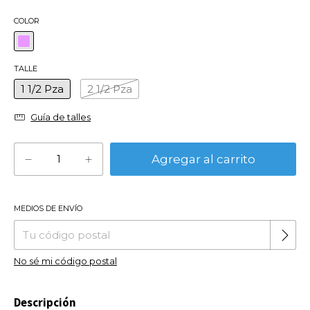
COLOR
TALLE
1 1/2 Pza
2 1/2 Pza
Guía de talles
MEDIOS DE ENVÍO
Cambiar CP
Entregas para el CP:
No sé mi código postal
Descripción