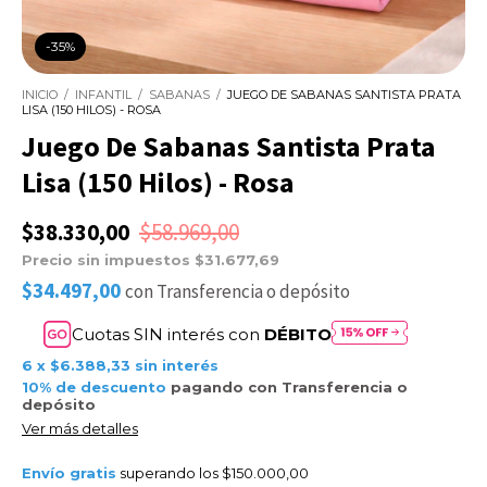
-
35
%
INICIO
/
INFANTIL
/
SABANAS
/
JUEGO DE SABANAS SANTISTA PRATA
LISA (150 HILOS) - ROSA
Juego De Sabanas Santista Prata
Lisa (150 Hilos) - Rosa
$38.330,00
$58.969,00
Precio sin impuestos
$31.677,69
$34.497,00
con
Transferencia o depósito
Cuotas SIN interés con
DÉBITO
6
x
$6.388,33
sin interés
10% de descuento
pagando con Transferencia o
depósito
Ver más detalles
Envío gratis
superando los
$150.000,00