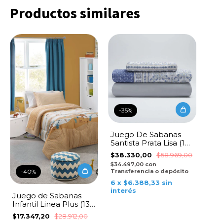
Productos similares
-
35
%
Juego De Sabanas
Santista Prata Lisa (150
Hilos) - Charly
$38.330,00
$58.969,00
$34.497,00
con
Transferencia o depósito
-
40
%
6
x
$6.388,33
sin
interés
Juego de Sabanas
Infantil Linea Plus (132
Hilos) - Sahara
$17.347,20
$28.912,00