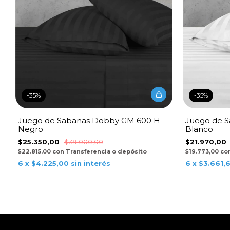
-
35
%
-
35
%
Juego de Sabanas Dobby GM 600 H -
Juego de S
Negro
Blanco
$25.350,00
$39.000,00
$21.970,00
$22.815,00
con
Transferencia o depósito
$19.773,00
co
6
x
$4.225,00
sin interés
6
x
$3.661,