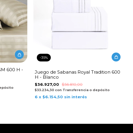
-
35
%
M 600 H -
Juego de Sabanas Royal Tradition 600
H - Blanco
$36.927,00
$56.810,00
epósito
$33.234,30
con
Transferencia o depósito
6
x
$6.154,50
sin interés