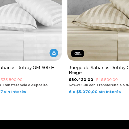
-
35
%
abanas Dobby GM 600 H -
Juego de Sabanas Dobby G
Beige
$33.800,00
$30.420,00
$46.800,00
n
Transferencia o depósito
$27.378,00
con
Transferencia o d
67
sin interés
6
x
$5.070,00
sin interés