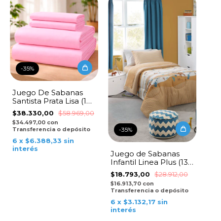
-
35
%
Juego De Sabanas
Santista Prata Lisa (150
Hilos) - Rosa
$38.330,00
$58.969,00
$34.497,00
con
Transferencia o depósito
-
35
%
6
x
$6.388,33
sin
interés
Juego de Sabanas
Infantil Linea Plus (132
Hilos) - Sahara
$18.793,00
$28.912,00
$16.913,70
con
Transferencia o depósito
6
x
$3.132,17
sin
interés