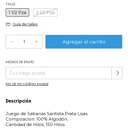
TALLE
1 1/2 Pza
2 1/2 Pza
Guía de talles
MEDIOS DE ENVÍO
Cambiar CP
Entregas para el CP:
No sé mi código postal
Descripción
Juego de Sabanas Santista Prata Lisas
Composicion: 100% Algodón.
Cantidad de Hilos: 150 Hilos.