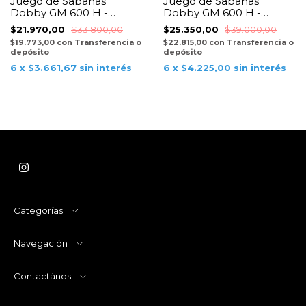
Juego de Sabanas
Juego de Sabanas
Dobby GM 600 H -
Dobby GM 600 H -
Blanco
Negro
$21.970,00
$33.800,00
$25.350,00
$39.000,00
$19.773,00
con
Transferencia o
$22.815,00
con
Transferencia o
depósito
depósito
6
x
$3.661,67
sin interés
6
x
$4.225,00
sin interés
Categorías
Navegación
Contactános