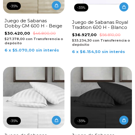
-
35
%
-
35
%
Juego de Sabanas
Juego de Sabanas Royal
Dobby GM 600 H - Beige
Tradition 600 H - Blanco
$30.420,00
$46.800,00
$36.927,00
$56.810,00
$27.378,00
con
Transferencia o
$33.234,30
con
Transferencia o
depósito
depósito
6
x
$5.070,00
sin interés
6
x
$6.154,50
sin interés
-
35
%
-
35
%