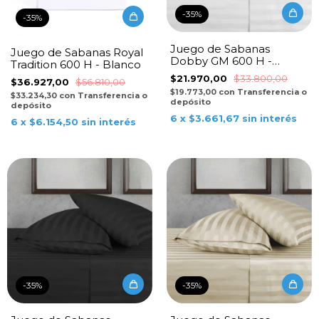
-
35
%
-
35
%
Juego de Sabanas
Juego de Sabanas Royal
Dobby GM 600 H -
Tradition 600 H - Blanco
Blanco
$21.970,00
$33.800,00
$36.927,00
$56.810,00
$19.773,00
con
Transferencia o
$33.234,30
con
Transferencia o
depósito
depósito
6
x
$3.661,67
sin interés
6
x
$6.154,50
sin interés
-
35
%
-
35
%