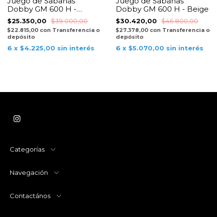
Juego de Sabanas
Juego de Sabanas
Dobby GM 600 H -
Dobby GM 600 H - Beige
Negro
$25.350,00
$39.000,00
$30.420,00
$46.800,00
$22.815,00
con
Transferencia o
$27.378,00
con
Transferencia o
depósito
depósito
6
x
$4.225,00
sin interés
6
x
$5.070,00
sin interés
Categorías
Navegación
Contactános