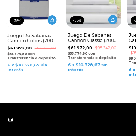
-
35
%
-
-
35
%
Juego De Sabanas
Ju
Juego De Sabanas
Cannon Classic (200
Can
Cannon Colors (200
Hilos) - Blanco
Hil
Hilos) - Gris
$61.972,00
$95.342,00
$1
$61.972,00
$95.342,00
$1
$55.774,80
con
$55.774,80
con
Transferencia o depósito
Transferencia o depósito
$90
Tra
6
x
$10.328,67
sin
6
x
$10.328,67
sin
interés
6
interés
int