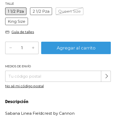
TALLE
1 1/2 Pza
2 1/2 Pza
Queen Size
King Size
Guía de talles
MEDIOS DE ENVÍO
Cambiar CP
Entregas para el CP:
No sé mi código postal
Descripción
Sabana Linea Fieldcrest by Cannon