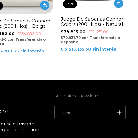
-
35
%
Juego De Sabanas Cannon
o De Sabanas Cannon
Colors (200 Hilos) - Natural
c (200 Hilos) - Beige
$78.813,00
$121.251,00
682,00
$154.895,00
$70.931,70
con
Transferencia o
3,80
con
Transferencia o
depósito
to
6
x
$13.135,50
sin interés
6.780,33
sin interés
s
Suscribite al newsletter
4093
ensaje privado
guir la dirección