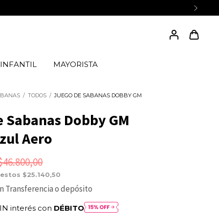
INFANTIL
MAYORISTA
ABANAS
/
TODOS
/
JUEGO DE SABANAS DOBBY GM
e Sabanas Dobby GM
Azul Aero
$46.800,00
uestos
$25.140,50
n
Transferencia o depósito
IN interés con
DÉBITO