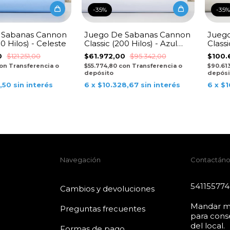
-
35
%
-
35
%
 Sabanas Cannon
Juego De Sabanas Cannon
Jueg
00 Hilos) - Celeste
Classic (200 Hilos) - Azul
Classi
Francia
0
$121.251,00
$61.972,00
$95.342,00
$100.
on
Transferencia o
$55.774,80
con
Transferencia o
$90.61
depósito
depósi
5,50
sin interés
6
x
$10.328,67
sin interés
6
x
$1
Navegación
Contactáno
54115577
Cambios y devoluciones
Mandar m
Preguntas frecuentes
para conse
del local.
Formas de pago