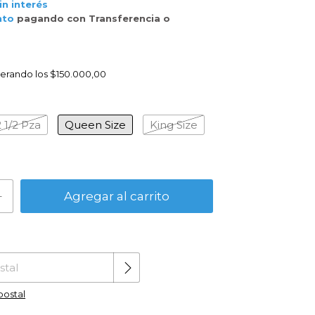
in interés
nto
pagando con Transferencia o
erando los
$150.000,00
2 1/2 Pza
Queen Size
King Size
Cambiar CP
CP:
postal