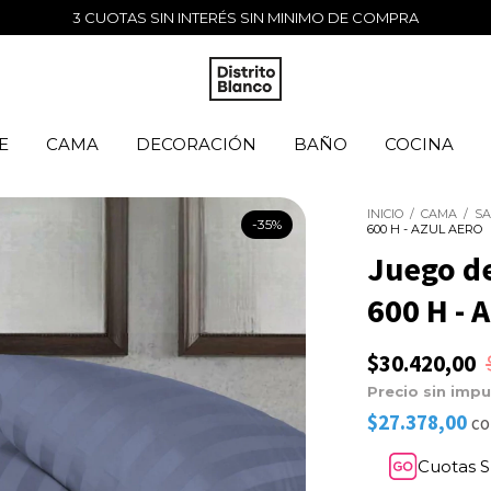
3 CUOTAS SIN INTERÉS SIN MINIMO DE COMPRA
E
CAMA
DECORACIÓN
BAÑO
COCINA
INICIO
/
CAMA
/
S
-
35
%
600 H - AZUL AERO
Juego d
600 H - 
$30.420,00
Precio sin imp
$27.378,00
co
Cuotas S