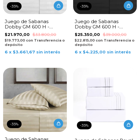
-
35
%
-
35
%
Juego de Sabanas
Juego de Sabanas
Dobby GM 600 H -
Dobby GM 600 H -
Blanco
Negro
$21.970,00
$33.800,00
$25.350,00
$39.000,00
$19.773,00
con
Transferencia o
$22.815,00
con
Transferencia o
depósito
depósito
6
x
$3.661,67
sin interés
6
x
$4.225,00
sin interés
-
35
%
-
35
%
Juego de Sabanas