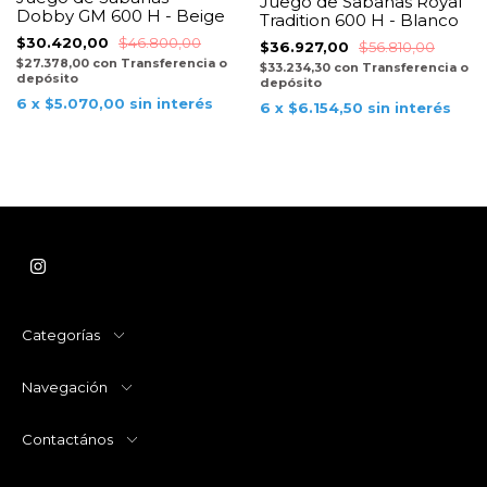
Juego de Sabanas Royal
Dobby GM 600 H - Beige
Tradition 600 H - Blanco
$30.420,00
$46.800,00
$36.927,00
$56.810,00
$27.378,00
con
Transferencia o
$33.234,30
con
Transferencia o
depósito
depósito
6
x
$5.070,00
sin interés
6
x
$6.154,50
sin interés
Categorías
Navegación
Contactános