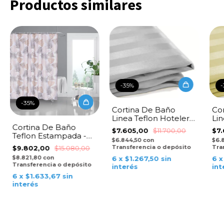
Productos similares
-
35
%
-
-
35
%
Cortina De Baño
Co
Linea Teflon Hotelera-
Lin
Rayas Gris Claro
Ra
Cortina De Baño
$7.605,00
$11.700,00
$7
Teflon Estampada -
$6.844,50
con
$6.
Tropical DB
Transferencia o depósito
Tra
$9.802,00
$15.080,00
$8.821,80
con
6
x
$1.267,50
sin
6
Transferencia o depósito
interés
int
6
x
$1.633,67
sin
interés