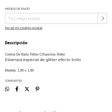
MEDIOS DE ENVÍO
Cambiar CP
Entregas para el CP:
No sé mi código postal
Descripción
Cortina De Baño Teflon C/Ganchos Roller
Estampa especial de glitter efecto brillo
Medida: 1,80 x 1,80
COMPARTIR