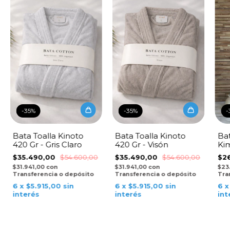
-
35
%
-
35
%
-
Bata Toalla Kinoto
Bata Toalla Kinoto
Bat
420 Gr - Gris Claro
420 Gr - Visón
Kim
Nat
$35.490,00
$54.600,00
$35.490,00
$54.600,00
$2
$31.941,00
con
$31.941,00
con
$23
Transferencia o depósito
Transferencia o depósito
Tra
6
x
$5.915,00
sin
6
x
$5.915,00
sin
6
interés
interés
int