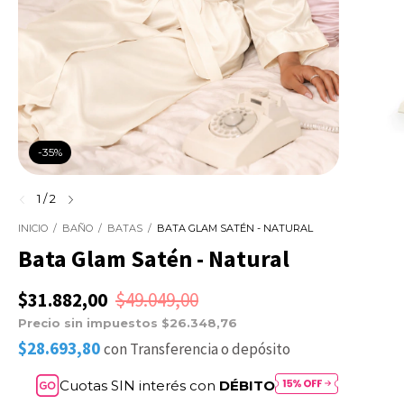
-
35
%
1
/
2
INICIO
/
BAÑO
/
BATAS
/
BATA GLAM SATÉN - NATURAL
Bata Glam Satén - Natural
$31.882,00
$49.049,00
Precio sin impuestos
$26.348,76
$28.693,80
con
Transferencia o depósito
Cuotas SIN interés con
DÉBITO