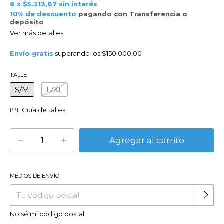
6
x
$5.313,67
sin interés
10% de descuento
pagando con Transferencia o
depósito
Ver más detalles
Envío gratis
superando los
$150.000,00
TALLE
S/M
L/XL
Guía de talles
MEDIOS DE ENVÍO
Cambiar CP
Entregas para el CP:
No sé mi código postal