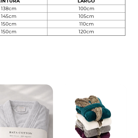
CINTURA
LARGO
138cm
100cm
145cm
105cm
150cm
110cm
150cm
120cm