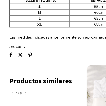
TALLE ETIQUETA
ESPALD
S
55cm
M
60cm
L
65cm
XL
68cm
Las medidas indicadas anteriormente son aproximadas 
COMPARTIR
Productos similares
1
/
8