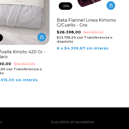
-
35
%
Bata Flannel Linea Kimono
C/Cuello - Gris
$26.398,00
$40.612,00
$23.758,20
con
Transferencia o
depósito
6
x
$4.399,67
sin interés
Toalla Kinoto 420 Gr -
laro
90,00
$54.600,00
1,00
con
Transferencia o
to
.915,00
sin interés
s
Suscribite al newsletter