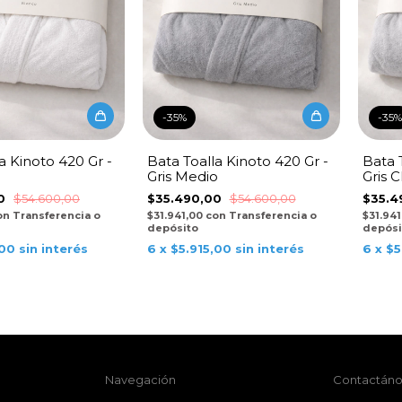
-
35
%
-
35
%
a Kinoto 420 Gr -
Bata Toalla Kinoto 420 Gr -
Bata 
Gris Medio
Gris C
00
$54.600,00
$35.490,00
$54.600,00
$35.4
on
Transferencia o
$31.941,00
con
Transferencia o
$31.94
depósito
depósi
,00
sin interés
6
x
$5.915,00
sin interés
6
x
$5
Navegación
Contactáno