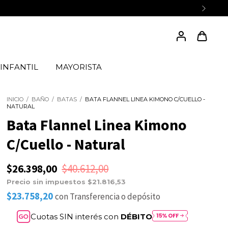
INFANTIL
MAYORISTA
INICIO
/
BAÑO
/
BATAS
/
BATA FLANNEL LINEA KIMONO C/CUELLO -
NATURAL
Bata Flannel Linea Kimono
C/Cuello - Natural
$26.398,00
$40.612,00
Precio sin impuestos
$21.816,53
$23.758,20
con
Transferencia o depósito
Cuotas SIN interés con
DÉBITO