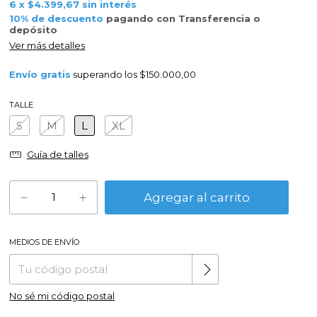
6
x
$4.399,67
sin interés
10% de descuento
pagando con Transferencia o
depósito
Ver más detalles
Envío gratis
superando los
$150.000,00
TALLE
S
M
L
XL
Guía de talles
MEDIOS DE ENVÍO
Cambiar CP
Entregas para el CP:
No sé mi código postal