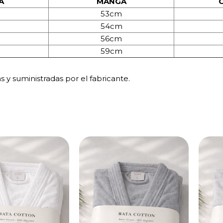
A
MANGA
53cm
54cm
56cm
59cm
y suministradas por el fabricante.