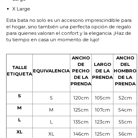
X Large
Esta bata no solo es un accesorio imprescindible para
el hogar, sino también una perfecta opción de regalo
para quienes valoran el confort y la elegancia. ¡Haz de
tu tiempo en casa un momento de lujo!
ANCHO
ANCHO
DE
LARGO
DEL
TALLE
EQUIVALENCIA
PECHO
DE LA
HOMBRO
ETIQUETA
DE LA
PRENDA
DE LA
PRENDA
PRENDA
S
S
120cm
105cm
52cm
M
M
125cm
107cm
54cm
L
L
135cm
123cm
55cm
XL
XL
146cm
125cm
56cm