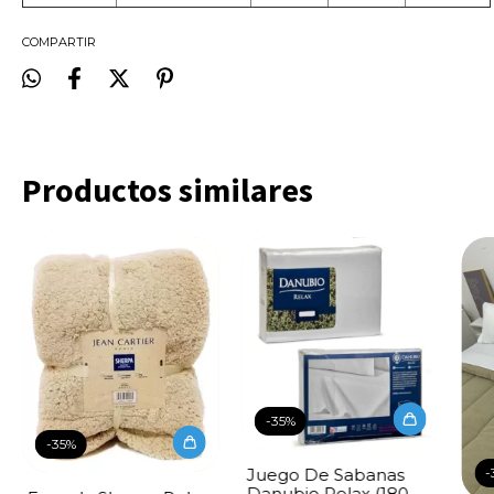
COMPARTIR
Productos similares
-
35
%
-
35
%
-
Juego De Sabanas
Danubio Relax (180