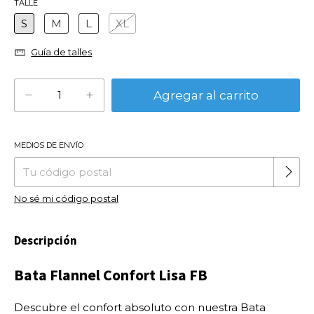
TALLE
S
M
L
XL
Guía de talles
MEDIOS DE ENVÍO
Cambiar CP
Entregas para el CP:
No sé mi código postal
Descripción
Bata Flannel Confort Lisa FB
Descubre el confort absoluto con nuestra Bata