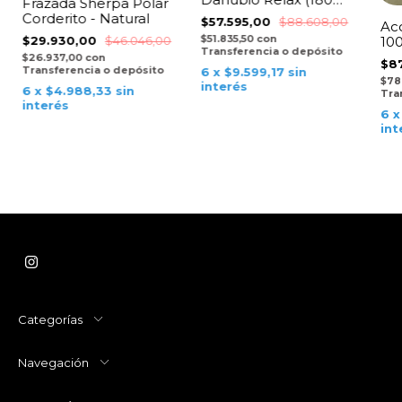
Frazada Sherpa Polar
Hilos) - Blanco
Corderito - Natural
$57.595,00
$88.608,00
Ac
$51.835,50
con
100
$29.930,00
$46.046,00
Transferencia o depósito
Bei
$26.937,00
con
$8
Transferencia o depósito
6
x
$9.599,17
sin
$78
interés
6
x
$4.988,33
sin
Tra
interés
6
int
Categorías
Navegación