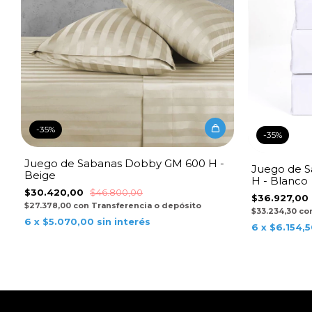
-
35
%
-
35
%
Juego de Sabanas Dobby GM 600 H -
Juego de S
Beige
H - Blanco
$30.420,00
$46.800,00
$36.927,00
$27.378,00
con
Transferencia o depósito
$33.234,30
co
6
x
$5.070,00
sin interés
6
x
$6.154,