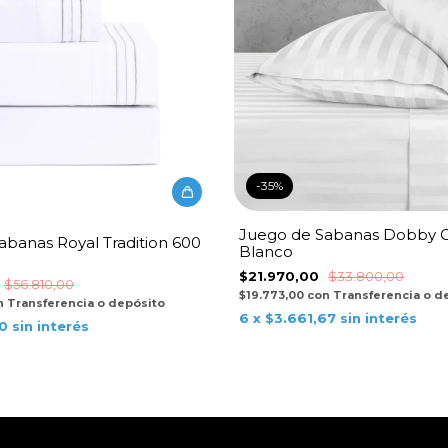
-
35
%
Juego de Sabanas Dobby G
abanas Royal Tradition 600
Blanco
$21.970,00
$33.800,00
$56.810,00
$19.773,00
con
Transferencia o d
n
Transferencia o depósito
6
x
$3.661,67
sin interés
50
sin interés