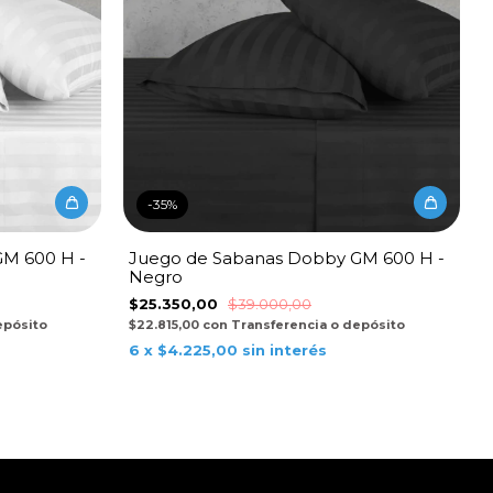
-
35
%
M 600 H -
Juego de Sabanas Dobby GM 600 H -
Negro
$25.350,00
$39.000,00
epósito
$22.815,00
con
Transferencia o depósito
6
x
$4.225,00
sin interés